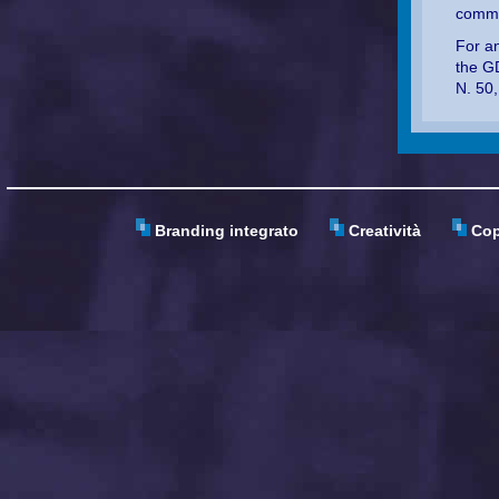
commun
For an
the G
N. 50,
Branding integrato
Creatività
Copy