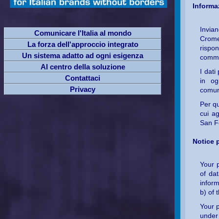
Informaz
Invia
Comunicare l'Italia al mondo
Cromer
La forza dell'approccio integrato
rispon
Un sistema adatto ad ogni esigenza
comma
Al centro della soluzione
I dati
Contattaci
in og
Privacy
comuni
Per qu
cui ag
San F
Notice 
Your 
of da
infor
b) of
Your p
under 