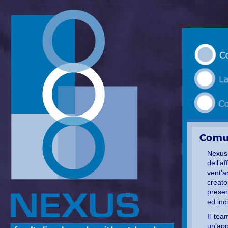
Nexus
dell’
vent'a
creato
prese
ed inc
Il tea
un'ap