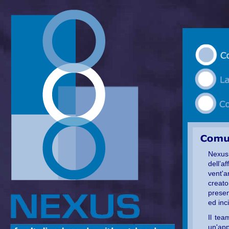
Nexus
dell’
vent'a
creato
prese
ed inc
Il tea
un'ap